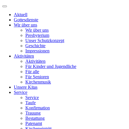
Aktuell
Gottesdienste
Wir über uns
Wir über uns
Presbyterium
Unser Schutzkonzept
Geschichte
Impressionen
Aktivitäten
Aktivitäten
Für Kinder und Jugendliche
Für alle
Für Senioren
Kirchenmusik
Unsere Kitas
Service
Service
Taufe
Konfirmation
Trauung
Bestattung
Patenamt
Kircheneintritt